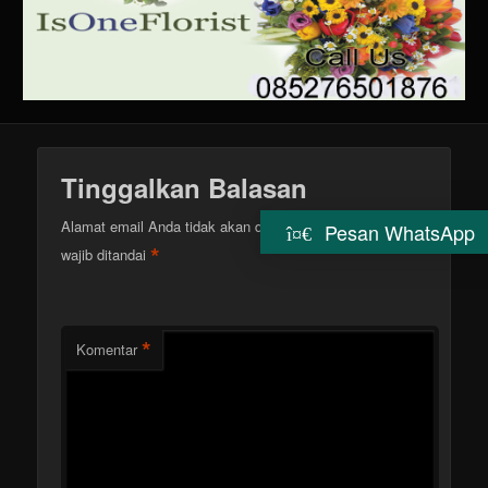
Tinggalkan Balasan
Alamat email Anda tidak akan dipublikasikan.
Ruas yang
Pesan WhatsApp
*
wajib ditandai
*
Komentar