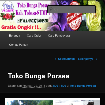
Langsung
Toko Karangan Bunga di Porsea Melayani pemesanan Karangan Bunga
ke
ucapan Berdukacita / Belasungkawa,Resepsi Pernikahan/ Wedding dan
Cari
Peresmian di Kota Porsea Kab.Tobasa Prov.Sumut.
konten
utama
Toko Karangan Bunga di Porsea
HP. 085276501876
Menu
Beranda
Cara Order
Cara Pembayaran
utama
Contac Person
Navigasi
← Sebelumnya
Selanjutnya →
gambar
Toko Bunga Porsea
Diterbitkan
Februari 22, 2015
pada
800 × 800
di
Toko Bunga Porsea